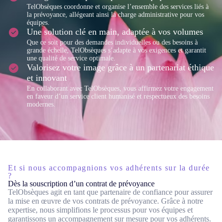
TelObsèques coordonne et organise l’ensemble des services liés à
la prévoyance, allégeant ainsi la charge administrative pour vos
équipes.
Une solution clé en main, adaptée à vos volumes
Que ce soit pour des demandes individuelles ou des besoins à
grande échelle, TelObsèques s’adapte à vos exigences et garantit
une qualité de service optimale.
Valorisez votre image grâce à un partenariat éthique
et innovant
En collaborant avec TelObsèques, vous affirmez votre engagement
en faveur d’un service client humanisé et respectueux des besoins
modernes.
Et si nous accompagnions vos adhérents sur la durée
?
Dès la souscription d’un contrat de prévoyance
TelObsèques agit en tant que partenaire de confiance pour assurer
la mise en œuvre de vos contrats de prévoyance. Grâce à notre
expertise, nous simplifions le processus pour vos équipes et
garantissons un accompagnement sur mesure pour vos adhérents.