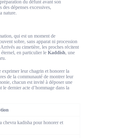
 préparation du défunt avant son
es des dépenses excessives,
a nature.
ation, qui est un moment de
ouvent sobre, sans apparat ni procession
. Arrivés au cimetière, les proches récitent
ternel, en particulier le
Kaddish
, une
aru.
exprimer leur chagrin et honorer la
bres de la communauté de montrer leur
monie, chacun est invité à déposer une
nt le dernier acte d’hommage dans la
tion
 la chevra kadisha pour honorer et