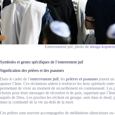
Enteremment juif, photo de
shraga kopstein
Symboles et gestes spécifiques de l’enterrement juif
Signification des prières et des psaumes
Dans le cadre de l’
enterrement juif
, les
prières et psaumes
jouent un 
apaiser l’âme. Ces récitations aident à renforcer les liens spirituels entre
permettant de vivre un moment de recueillement en communauté. Les ps
choisis pour leurs messages de réconfort et de paix, rappelant que l’âme 
auprès de Dieu. Les proches les récitent en groupe, unis dans le deuil, p
dans la continuité de la vie au-delà de la mort.
Ces prières sont souvent accompagnées de méditations silencieuses ou