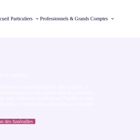
cueil
Particuliers
Professionnels & Grands Comptes
es et traditions
défunt avec respect et dignité. Dès le décès, la
préférence pour l’inhumation dans les plus brefs
ple, sans ornement, symbolisant l’égalité de tous
 proches, et l’inhumation a lieu dans un cimetière
n des funérailles