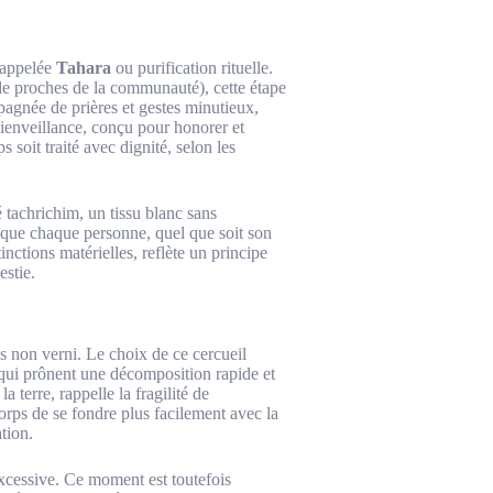
 appelée
Tahara
ou purification rituelle.
de proches de la communauté), cette étape
mpagnée de prières et gestes minutieux,
 bienveillance, conçu pour honorer et
 soit traité avec dignité, selon les
é tachrichim, un tissu blanc sans
t que chaque personne, quel que soit son
inctions matérielles, reflète un principe
estie.
s non verni. Le choix de ce cercueil
 qui prônent une décomposition rapide et
 terre, rappelle la fragilité de
orps de se fondre plus facilement avec la
tion.
excessive. Ce moment est toutefois