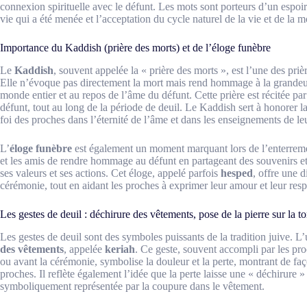
connexion spirituelle avec le défunt. Les mots sont porteurs d’un espoir
vie qui a été menée et l’acceptation du cycle naturel de la vie et de la m
Importance du Kaddish (prière des morts) et de l’éloge funèbre
Le
Kaddish
, souvent appelée la « prière des morts », est l’une des priè
Elle n’évoque pas directement la mort mais rend hommage à la grandeur
monde entier et au repos de l’âme du défunt. Cette prière est récitée pa
défunt, tout au long de la période de deuil. Le Kaddish sert à honorer l
foi des proches dans l’éternité de l’âme et dans les enseignements de leu
L’
éloge funèbre
est également un moment marquant lors de l’enterrement
et les amis de rendre hommage au défunt en partageant des souvenirs et 
ses valeurs et ses actions. Cet éloge, appelé parfois
hesped
, offre une 
cérémonie, tout en aidant les proches à exprimer leur amour et leur res
Les gestes de deuil : déchirure des vêtements, pose de la pierre sur la 
Les gestes de deuil sont des symboles puissants de la tradition juive. L
des vêtements
, appelée
keriah
. Ce geste, souvent accompli par les p
ou avant la cérémonie, symbolise la douleur et la perte, montrant de façon
proches. Il reflète également l’idée que la perte laisse une « déchirure »
symboliquement représentée par la coupure dans le vêtement.