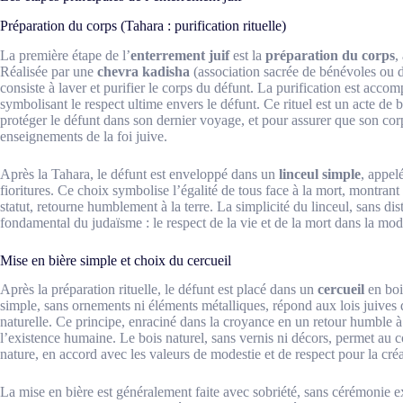
Préparation du corps (Tahara : purification rituelle)
La première étape de l’
enterrement juif
est la
préparation du corps
,
Réalisée par une
chevra kadisha
(association sacrée de bénévoles ou 
consiste à laver et purifier le corps du défunt. La purification est acco
symbolisant le respect ultime envers le défunt. Ce rituel est un acte de
protéger le défunt dans son dernier voyage, et pour assurer que son corps
enseignements de la foi juive.
Après la Tahara, le défunt est enveloppé dans un
linceul simple
, appel
fioritures. Ce choix symbolise l’égalité de tous face à la mort, montran
statut, retourne humblement à la terre. La simplicité du linceul, sans dist
fondamental du judaïsme : le respect de la vie et de la mort dans la mod
Mise en bière simple et choix du cercueil
Après la préparation rituelle, le défunt est placé dans un
cercueil
en boi
simple, sans ornements ni éléments métalliques, répond aux lois juives
naturelle. Ce principe, enraciné dans la croyance en un retour humble à la
l’existence humaine. Le bois naturel, sans vernis ni décors, permet au c
nature, en accord avec les valeurs de modestie et de respect pour la créa
La mise en bière est généralement faite avec sobriété, sans cérémonie 